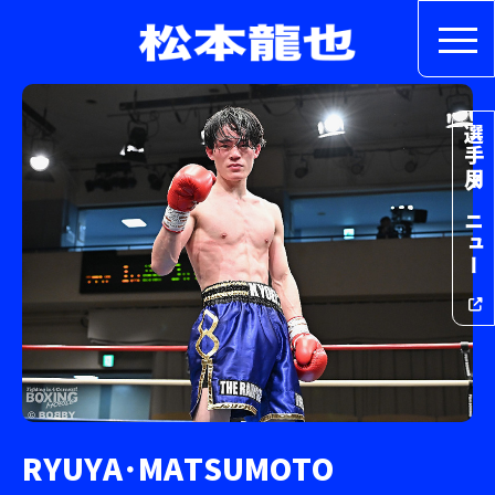
選手用メニュー
R
Y
U
Y
A
･
M
A
T
S
U
M
O
T
O